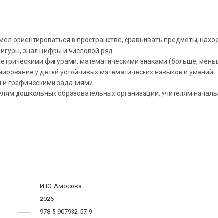
 умел ориентироваться в пространстве, сравнивать предметы, нах
игуры, знал цифры и числовой ряд.
ометрическими фигурами, математическими знаками (больше, меньш
мирование у детей устойчивых математических навыков и умений
и и графическими заданиями.
телям дошкольных образовательных организаций, учителям началь
И.Ю. Амосова
2026
978-5-907932-57-9