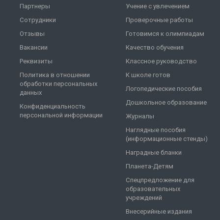
Партнеры
Учение с увлечением
Сотрудники
Проверочные работы
Отзывы
Готовимся к олимпиадам
Вакансии
Качество обучения
Реквизиты
Классное руководство
Политика в отношении
К школе готов
обработки персональных
Логопедические пособия
данных
Дошкольное образование
Конфиденциальность
персональной информации
Журналы
Наглядные пособия
(информационные стенды)
Наградные бланки
Планета-Детям
Спецпредложение для
образовательных
учреждений
Внесерийные издания