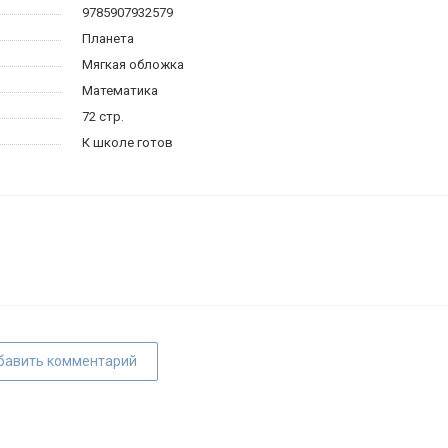
9785907932579
Планета
Мягкая обложка
Математика
72 стр.
К школе готов
бавить комментарий