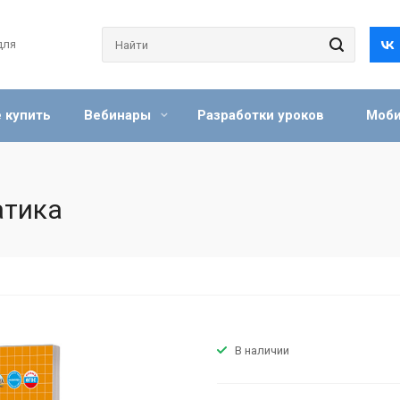
для
 купить
Вебинары
Разработки уроков
Моби
атика
В наличии