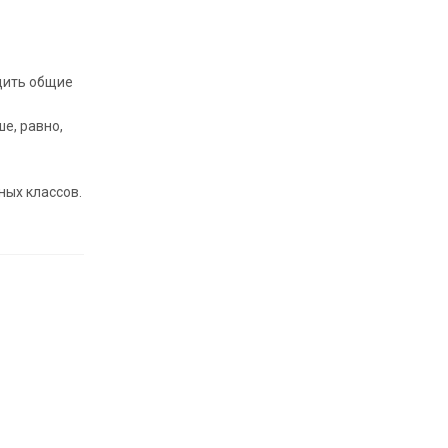
одить общие
е, равно,
ных классов.