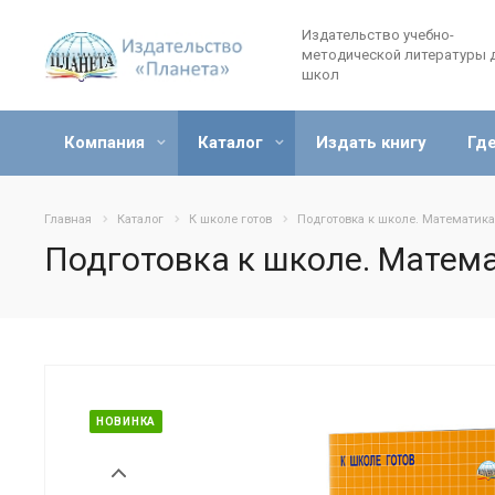
Издательство учебно-
методической литературы 
школ
Компания
Каталог
Издать книгу
Где
Главная
Каталог
К школе готов
Подготовка к школе. Математика
Подготовка к школе. Матем
НОВИНКА