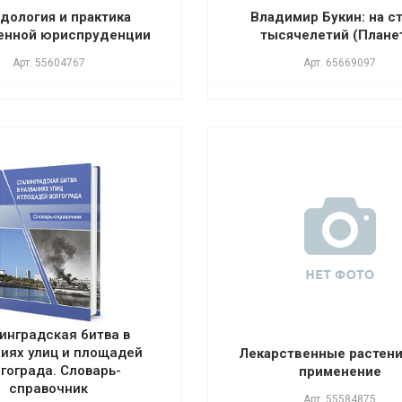
дология и практика
Владимир Букин: на с
енной юриспруденции
тысячелетий (Плане
Арт.
55604767
Арт.
65669097
инградская битва в
иях улиц и площадей
Лекарственные растени
гограда. Словарь-
применение
справочник
Арт.
55584875