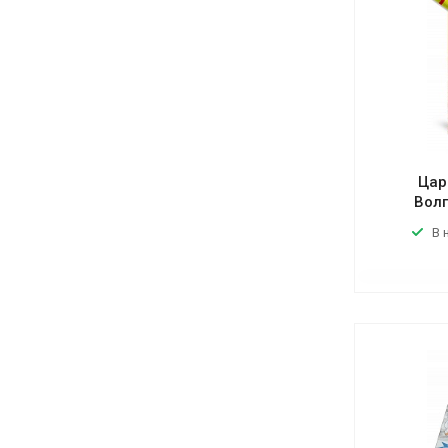
Цар
Волг
В 