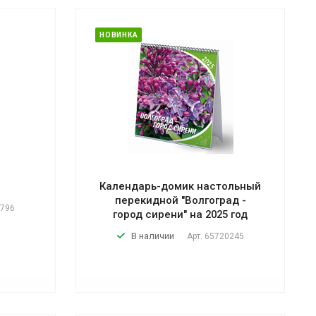
НОВИНКА
Календарь-домик настольный
перекидной "Волгоград -
796
город сирени" на 2025 год
В наличии
Арт.
65720245