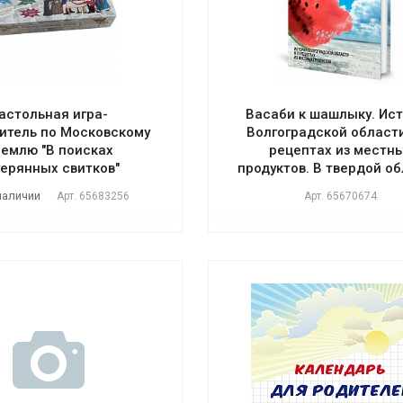
астольная игра-
Васаби к шашлыку. Ис
итель по Московскому
Волгоградской области
емлю "В поисках
рецептах из местн
терянных свитков"
продуктов. В твердой о
наличии
Арт.
65683256
Арт.
65670674