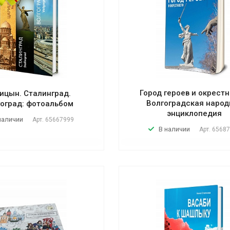
Город героев и окрестн
ицын. Сталинград.
Волгоградская народ
оград: фотоальбом
энциклопедия
наличии
Арт.
65667999
В наличии
Арт.
65687