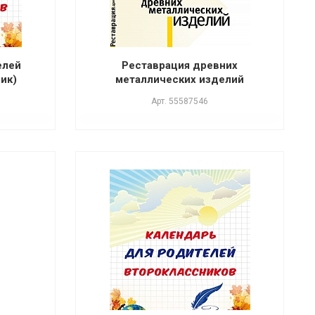
елей
Реставрация древних
ик)
металлических изделий
Арт.
55587546