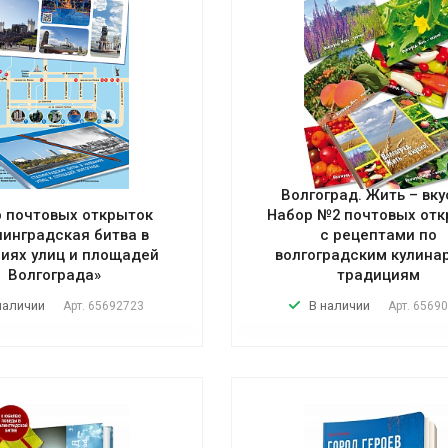
Волгоград. Жить – вку
 почтовых открыток
Набор №2 почтовых отк
линградская битва в
с рецептами по
иях улиц и площадей
волгоградским кулин
Волгограда»
традициям
наличии
В наличии
Арт.
65692723
Арт.
65690