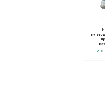
Н
путевод
Кр
по
В 