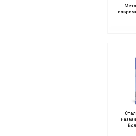
Мето
соврем
Стал
назван
Вол