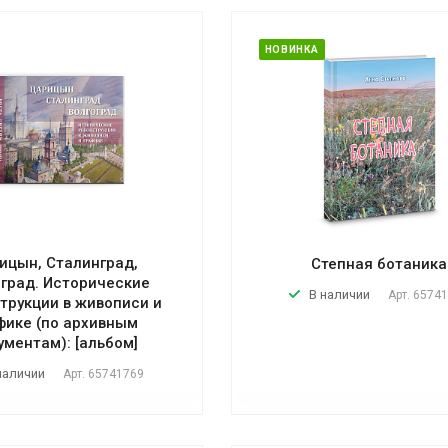
НОВИНКА
ицын, Сталинград,
Степная ботаника
оград. Исторические
В наличии
Арт.
65741
трукции в живописи и
фике (по архивным
ументам): [альбом]
наличии
Арт.
65741769