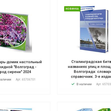
НОВИНКА
Сталинградская битв
арь-домик настольный
названиях улиц и пло
кидной "Волгоград -
Волгограда: словар
род сирени" 2024
справочник. 3-е изда
наличии
Арт.
65706701
В наличии
Арт.
65703