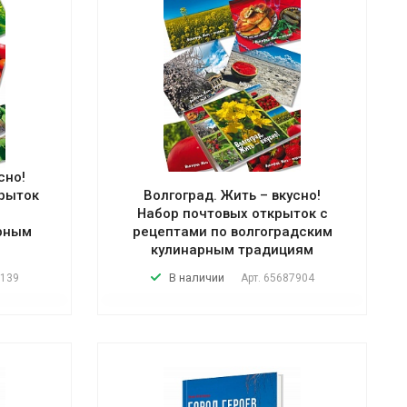
сно!
рыток
Волгоград. Жить – вкусно!
Набор почтовых открыток с
арным
рецептами по волгоградским
кулинарным традициям
В наличии
139
Арт.
65687904