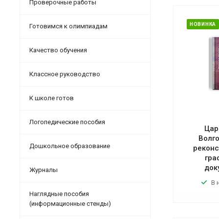
Проверочные работы
НОВИНКА
Готовимся к олимпиадам
Качество обучения
Классное руководство
К школе готов
Логопедические пособия
Цар
Волг
Дошкольное образование
реконс
гра
док
Журналы
В 
Наглядные пособия
(информационные стенды)