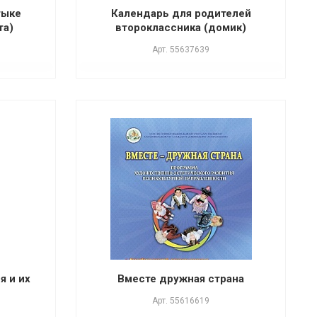
тыке
Календарь для родителей
та)
второклассника (домик)
Арт.
55637639
я и их
Вместе дружная страна
Арт.
55616619