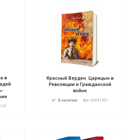
а в
Красный Верден. Царицын в
щадей
Революции и Гражданской
ь-
войне
ние
В наличии
Арт.
65691957
197