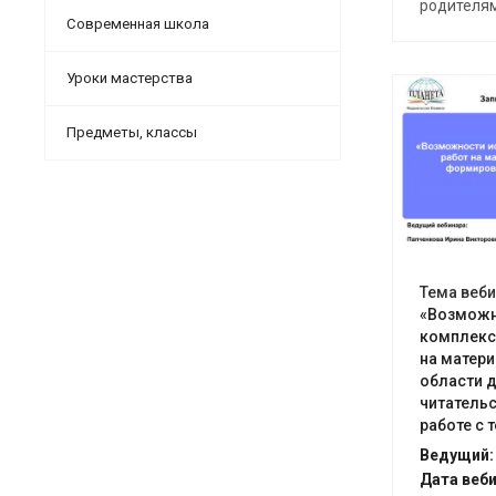
родителя
Современная школа
Уроки мастерства
Предметы, классы
От
Тема веби
«Возможн
комплекс
на матер
области 
читатель
работе с 
Ведущий:
Дата веби