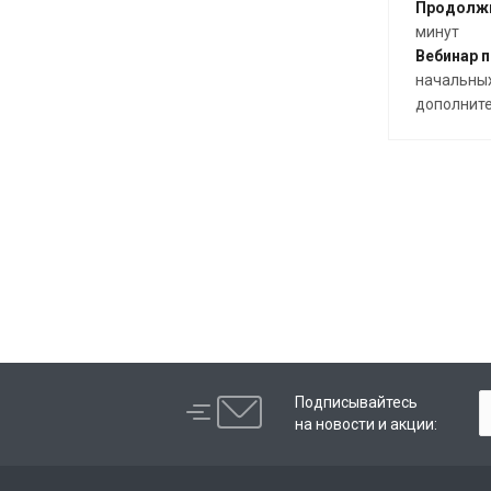
Продолжи
минут
Вебинар п
начальных
дополните
Подписывайтесь
на новости и акции: