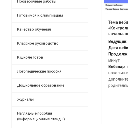
Проверочные работы
Готовимся к олимпиадам
Тема веби
«Контроль
Качество обучения
начально
Ведущий:
Классное руководство
Дата веби
Продолжи
К школе готов
минут
Вебинар п
Логопедические пособия
начальных
дополните
родителя
Дошкольное образование
Журналы
Наглядные пособия
(информационные стенды)