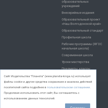
образовательных
учреждений
Внесерийные издания
Образовательный проект
«Наш Волгодонской край»
Образовательный стандарт
Профильная школа
Рабочие программы (ФГОС
начальная школа)
Современная школа
Уроки мастерства
Предметы, классы
Cайт Издательства "Планета" (www.planeta-kniga.ru) использует
файлы cookie и другие средства сохранения и анализа действий
посетителей сайта подробнее в
пользовательском соглашении
.
© 2026 Все права защищены.
Продолжая использовать этот сайт, Вы соглашаетесь с
использованием данных технологий.