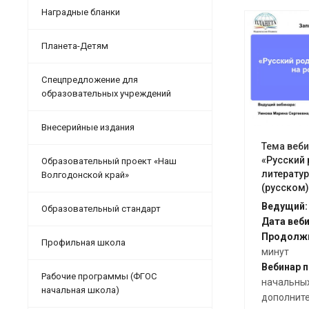
Наградные бланки
Планета-Детям
От
Спецпредложение для
образовательных учреждений
Внесерийные издания
Тема веби
«Русский 
Образовательный проект «Наш
литератур
Волгодонской край»
(русском)
Ведущий:
Образовательный стандарт
Дата веби
Продолжи
Профильная школа
минут
Вебинар п
Рабочие программы (ФГОС
начальных
начальная школа)
дополните