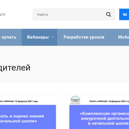
для
 купить
Вебинары
Разработки уроков
Моби
дителей
крыть вебинар
Открыть вебинар