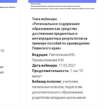
Тема вебинара:
«Региональное содержание
образования как средство
достижения предметных и
метапредметных результатов на
примере пособий по краеведению
Пермского края»
 10
Ведущие:
Папченкова И.В.,
Перевозникова Н.Ю.
Дата вебинара:
11.02.2021
ам
Продолжительность:
1 час 10
ия
минут
Вебинар полезен:
учителям
начальных классов, педагогам
дополнительного образования,
родителям младших школьников