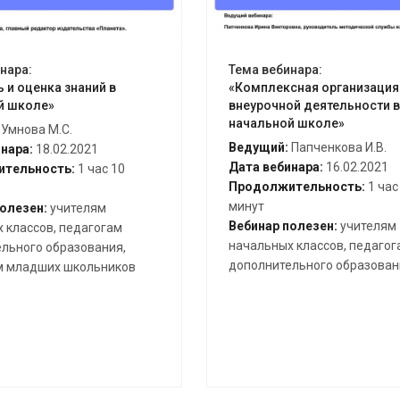
нара:
Тема вебинара:
 и оценка знаний в
«Комплексная организация
й школе»
внеурочной деятельности в
начальной школе»
Умнова М.С.
Ведущий:
Папченкова И.В.
нара:
18.02.2021
Дата вебинара:
16.02.2021
тельность:
1 час 10
Продолжительность:
1 час
минут
олезен:
учителям
Вебинар полезен:
учителям
 классов, педагогам
начальных классов, педагог
льного образования,
дополнительного образован
м младших школьников