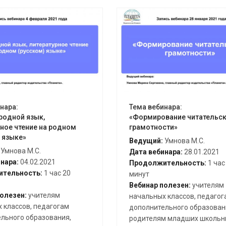
крыть вебинар
Открыть вебинар
нара:
Тема вебинара:
родной язык,
«Формирование читательс
ное чтение на родном
грамотности»
 языке»
Ведущий:
Умнова М.С.
Умнова М.С.
Дата вебинара:
28.01.2021
нара:
04.02.2021
Продолжительность:
1 час
тельность:
1 час 20
минут
Вебинар полезен:
учителям
олезен:
учителям
начальных классов, педагог
 классов, педагогам
дополнительного образован
льного образования,
родителям младших школьн