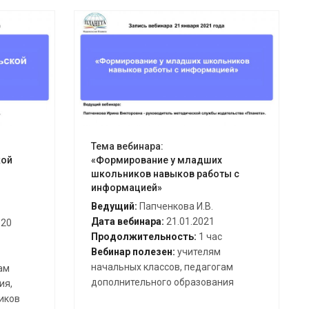
Открыть вебинар
Тема вебинара:
кой
«Формирование у младших
школьников навыков работы с
информацией»
Ведущий:
Папченкова И.В.
Дата вебинара:
21.01.2021
 20
Продолжительность:
1 час
Вебинар полезен:
учителям
начальных классов, педагогам
ам
дополнительного образования
ия,
иков