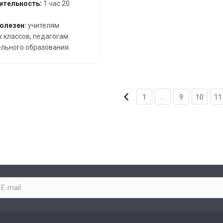
тельность:
1 час 20
олезен:
учителям
 классов, педагогам
льного образования
1
...
9
10
11