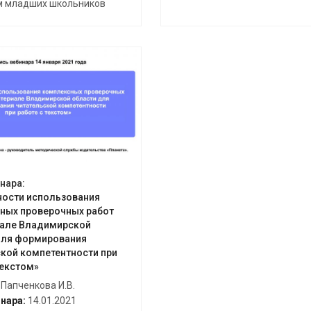
м младших школьников
крыть вебинар
нара:
ости использования
ных проверочных работ
иале Владимирской
для формирования
ской компетентности при
текстом»
Папченкова И.В.
нара:
14.01.2021