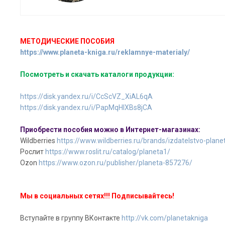
МЕТОДИЧЕСКИЕ ПОСОБИЯ
https://www.planeta-kniga.ru/reklamnye-materialy/
Посмотреть и скачать каталоги продукции:
https://disk.yandex.ru/i/CcScVZ_XiAL6qA
https://disk.yandex.ru/i/PapMqHlXBs8jCA
Приобрести пособия можно в Интернет-магазинах:
Wildberries
https://www.wildberries.ru/brands/izdatelstvo-plane
Рослит
https://www.roslit.ru/catalog/planeta1/
Ozon
https://www.ozon.ru/publisher/planeta-857276/
Мы в социальных сетях!!! Подписывайтесь!
Вступайте в группу ВКонтакте
http://vk.com/planetakniga