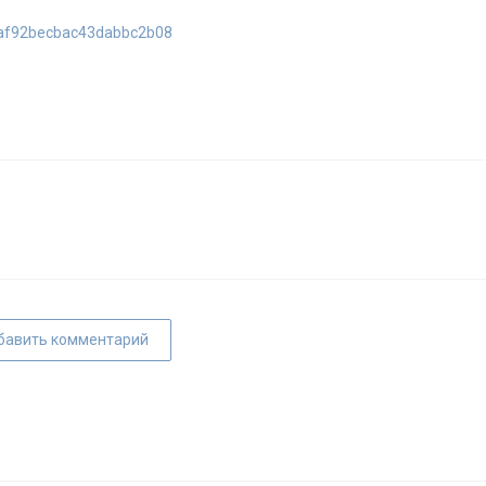
24af92becbac43dabbc2b08
бавить комментарий