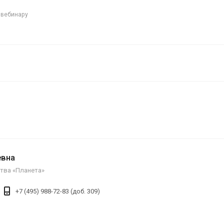
 вебинару
евна
тва «Планета»
+7 (495) 988-72-83 (доб. 309)