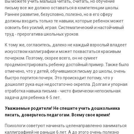
Вы можете учить малыша читать, считать, но обучение
письму все же должно оставаться в компетенции школы.
Раннее развитие, безусловно, полезно, но в его сферу
должны входить только те навыки, которые ребенок может
освоить без усилий, играя. Систематический и настойчивый
труд - прерогатива школьных уроков.
К тому же, согласитесь, далеко не каждый взрослый владеет
искусством каллиграфии и может похвастаться красивым
почерком. Поэтому, скорее всего, он не сумеет
продемонстрировать ребенку достойный пример. Также было
отмечено, что у детей, обучившихся письму до школы, очень
быстро портится почерк. Это происходит потому, что у
дошколят рука еще недостаточно окрепла. Долгая и упорная
отработка навыка письма - чисто физически непосильная
задача для ребенка 4-5 лет.
Уважаемые родители! Не спешите учить дошкольника
писать, доверьтесь педагогам. Всему свое время!
Психологи советуют начинать целенаправленно заниматься
каллиграфией не раньше 6 лет. А до этого очень полезно