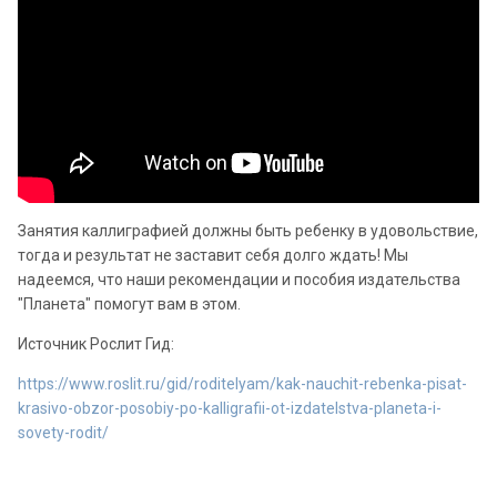
Занятия каллиграфией должны быть ребенку в удовольствие,
тогда и результат не заставит себя долго ждать! Мы
надеемся, что наши рекомендации и пособия издательства
"Планета" помогут вам в этом.
Источник Рослит Гид:
https://www.roslit.ru/gid/roditelyam/kak-nauchit-rebenka-pisat-
krasivo-obzor-posobiy-po-kalligrafii-ot-izdatelstva-planeta-i-
sovety-rodit/