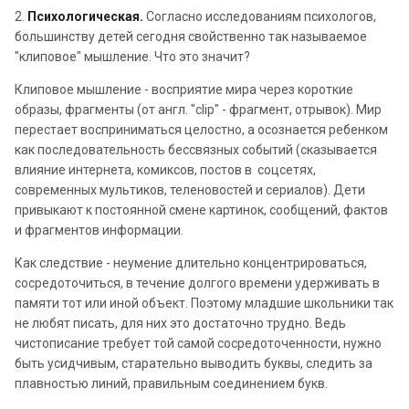
2.
Психологическая.
Согласно исследованиям психологов,
большинству детей сегодня свойственно так называемое
"клиповое" мышление. Что это значит?
Клиповое мышление - восприятие мира через короткие
образы, фрагменты (от англ. "clip" - фрагмент, отрывок). Мир
перестает восприниматься целостно, а осознается ребенком
как последовательность бессвязных событий (сказывается
влияние интернета, комиксов, постов в соцсетях,
современных мультиков, теленовостей и сериалов). Дети
привыкают к постоянной смене картинок, сообщений, фактов
и фрагментов информации.
Как следствие - неумение длительно концентрироваться,
сосредоточиться, в течение долгого времени удерживать в
памяти тот или иной объект. Поэтому младшие школьники так
не любят писать, для них это достаточно трудно. Ведь
чистописание требует той самой сосредоточенности, нужно
быть усидчивым, старательно выводить буквы, следить за
плавностью линий, правильным соединением букв.