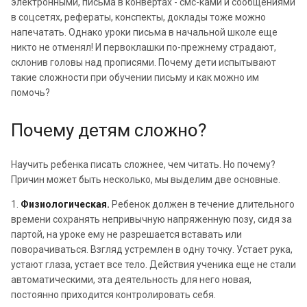
электронными, письма в конвертах - смс-ками и сообщениями
в соцсетях, рефераты, конспекты, доклады тоже можно
напечатать. Однако уроки письма в начальной школе еще
никто не отменял! И первоклашки по-прежнему страдают,
склонив головы над прописями. Почему дети испытывают
такие сложности при обучении письму и как можно им
помочь?
Почему детям сложно?
Научить ребенка писать сложнее, чем читать. Но почему?
Причин может быть несколько, мы выделим две основные.
1.
Физиологическая
.
Ребенок должен в течение длительного
времени сохранять непривычную напряженную позу, сидя за
партой, на уроке ему не разрешается вставать или
поворачиваться. Взгляд устремлен в одну точку. Устает рука,
устают глаза, устает все тело. Действия ученика еще не стали
автоматическими, эта деятельность для него новая,
постоянно приходится контролировать себя.