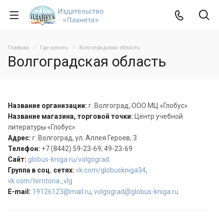
Главная
Где купить
Волгоградская область
Волгоградская область
Название организации:
г. Волгоград, ООО МЦ «Глобус»
Название магазина, торговой точки:
Центр учебной
литературы «Глобус»
Адрес:
г. Волгоград, ул. Аллея Героев, 3
Телефон:
+7 (8442) 59-23-69; 49-23-69
Сайт:
globus-kniga.ru/volgograd
Группа в соц. сетях:
vk.com/globuskniga34
,
vk.com/territoria_vlg
E-mail:
19126123@mail.ru
,
volgograd@globus-kniga.ru