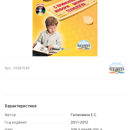
Арт.
55587649
Характеристики
Автор
Галанжина Е.С.
Год издания
2011-2012
ISBN
978-5-91658-202-4