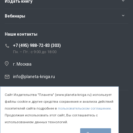
Издать книгу
Вебинары
Наши контакты
+7 (495) 988-72-83 (303)
Пн. – Пт.: с 9:00 до 18:00
г. Москва
info@planeta-kniga.ru
Cайт Издательства "Планета" (www.planeta-kniga.ru) использует
файлы cookie и другие средства сохранения и анализа действий
© 2026 Все права защищены.
посетителей сайта подробнее в
пользовательском соглашении
.
Продолжая использовать этот сайт, Вы соглашаетесь с
использованием данных технологий.