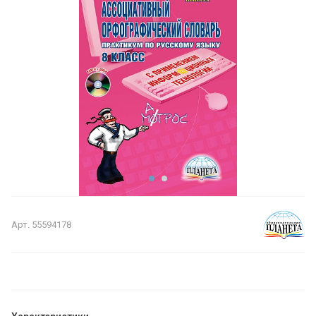
Арт.
55594178