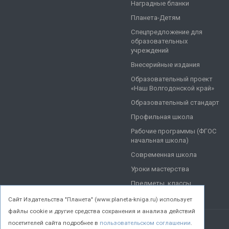
Наградные бланки
Планета-Детям
Спецпредложение для
образовательных
учреждений
Внесерийные издания
Образовательный проект
«Наш Волгодонской край»
Образовательный стандарт
Профильная школа
Рабочие программы (ФГОС
начальная школа)
Современная школа
Уроки мастерства
Предметы, классы
Cайт Издательства "Планета" (www.planeta-kniga.ru) использует
файлы cookie и другие средства сохранения и анализа действий
посетителей сайта подробнее в
пользовательском соглашении
.