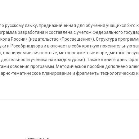
о русскому языку, предназначенная для обучения учащихся 2-го 
грамма разработана и составлена с учетом Федерального госуда
кола России» (издательство «Просвещение»). Структура програм
ки и Рособрнадзора и включает в себя краткую пояснительную зап
, планируемые личностные, метапредметные и предметные резул
 деятельности ученика на каждом уроке). Также в книге даны фра
татами освоения программы. Методическое пособие дополнено эле
арно-тематическое планирование и фрагменты технологических ка