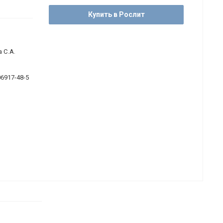
Купить в Рослит
 С.А.
06917-48-5