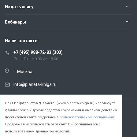
Издать книгу
Вебинары
Наши контакты
+7 (495) 988-72-83 (303)
Пн. – Пт.: с 9:00 до 18:00
г. Москва
info@planeta-kniga.ru
Cайт Издательства "Планета" (www.planeta-kniga.ru) использует
файлы cookie и другие средства сохранения и анализа действий
© 2026 Все права защищены.
посетителей сайта подробнее в
пользовательском соглашении
.
Продолжая использовать этот сайт, Вы соглашаетесь с
использованием данных технологий.