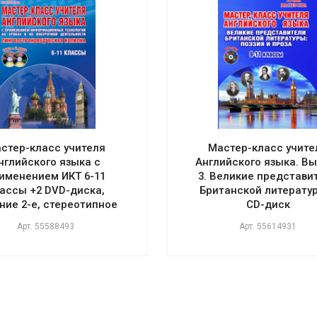
стер-класс учителя
Мастер-класс учите
нглийского языка с
Английского языка. В
именением ИКТ 6-11
3. Великие представи
ассы +2 DVD-диска,
Британской литерату
ние 2-е, стереотипное
CD-диск
Арт.
55588493
Арт.
55614931