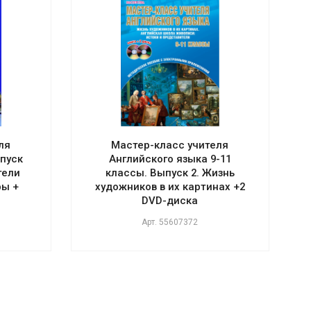
ля
Мастер-класс учителя
ыпуск
Английского языка 9-11
тели
классы. Выпуск 2. Жизнь
ры +
художников в их картинах +2
DVD-диска
Арт.
55607372