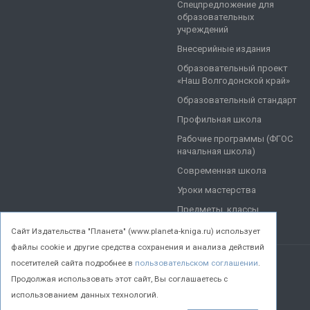
Спецпредложение для
образовательных
учреждений
Внесерийные издания
Образовательный проект
«Наш Волгодонской край»
Образовательный стандарт
Профильная школа
Рабочие программы (ФГОС
начальная школа)
Современная школа
Уроки мастерства
Предметы, классы
Cайт Издательства "Планета" (www.planeta-kniga.ru) использует
файлы cookie и другие средства сохранения и анализа действий
посетителей сайта подробнее в
пользовательском соглашении
.
© 2026 Все права защищены.
Продолжая использовать этот сайт, Вы соглашаетесь с
использованием данных технологий.