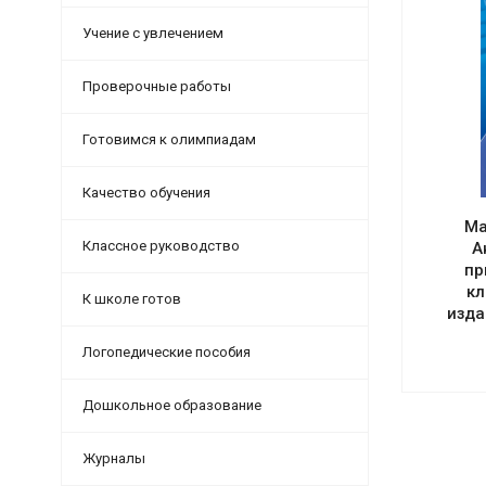
Учение с увлечением
Проверочные работы
Готовимся к олимпиадам
Качество обучения
Ма
Классное руководство
А
пр
кл
К школе готов
изда
Логопедические пособия
Дошкольное образование
Журналы