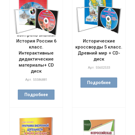
Повторение и
контроль знаний.
История России 6
Исторические
класс.
кроссворды 5 класс.
Интерактивные
Древний мир + CD-
дидактические
диск
материалы+ CD
Арт.
55602533
диск
Арт.
55586881
Подробнее
Подробнее