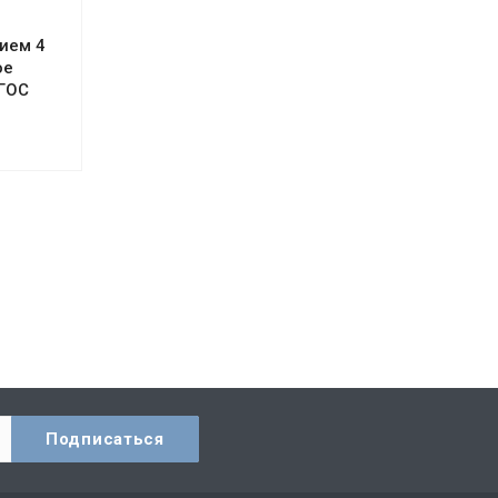
ием 4
ое
ФГОС