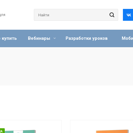
для
 купить
Вебинары
Разработки уроков
Моби
КА