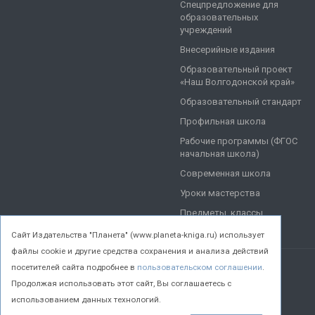
Спецпредложение для
образовательных
учреждений
Внесерийные издания
Образовательный проект
«Наш Волгодонской край»
Образовательный стандарт
Профильная школа
Рабочие программы (ФГОС
начальная школа)
Современная школа
Уроки мастерства
Предметы, классы
Cайт Издательства "Планета" (www.planeta-kniga.ru) использует
файлы cookie и другие средства сохранения и анализа действий
посетителей сайта подробнее в
пользовательском соглашении
.
© 2026 Все права защищены.
Продолжая использовать этот сайт, Вы соглашаетесь с
использованием данных технологий.