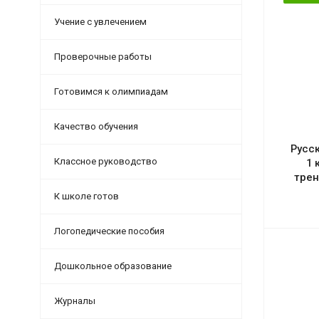
Учение с увлечением
Проверочные работы
Готовимся к олимпиадам
Качество обучения
Русс
Классное руководство
1 
тре
К школе готов
Логопедические пособия
Дошкольное образование
Журналы