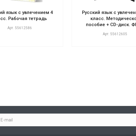
ий язык с увлечением 4
Русский язык с увлечен
сс. Рабочая тетрадь
класс. Методическ
пособие + CD-диск. 
Арт.
55612586
Арт.
55612605