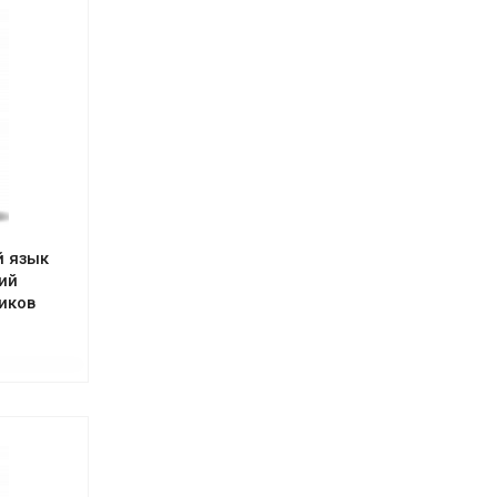
й язык
ий
иков