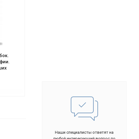
бок.
фии.
ших
Наши специалисты ответят на
любой интересующий вопрос по