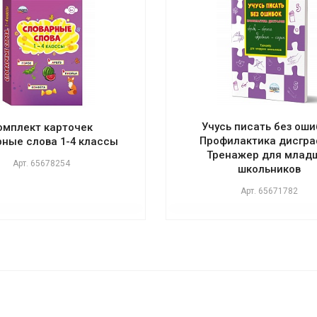
Учусь писать без оши
омплект карточек
Профилактика дисгра
рные слова 1-4 классы
Тренажер для млад
Арт.
65678254
школьников
Арт.
65671782