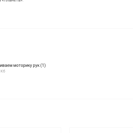
 «Планета».
иваем моторику рук (1)
 Кб