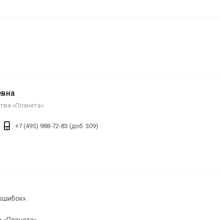
евна
тва «Планета»
+7 (495) 988-72-83 (доб. 309)
 ошибок».