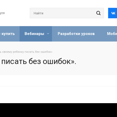
для
 купить
Вебинары
Разработки уроков
Моби
ь своему ребенку писать без ошибок».
 писать без ошибок».