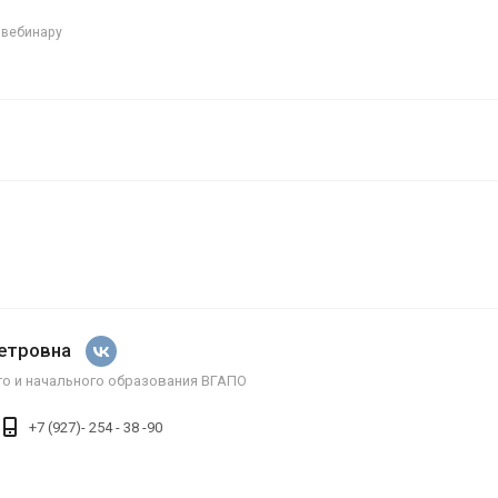
 вебинару
Петровна
о и начального образования ВГАПО
+7 (927)- 254 - 38 -90