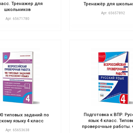
ласс. Тренажер для
Тренажёр для школьн
школьников
Арт.
65657892
Арт.
65671780
Подготовка к ВПР. Ру
00 типовых заданий по
язык 4 класс. Типо
скому языку 4 класс
проверочные работы.
Арт.
65653638