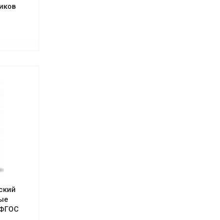
иков
сский
вые
 ФГОС