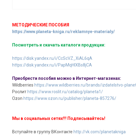
МЕТОДИЧЕСКИЕ ПОСОБИЯ
https://www.planeta-kniga.ru/reklamnye-materialy/
Посмотреть и скачать каталоги продукции:
https://disk.yandex.ru/i/CcScVZ_XiAL6qA
https://disk.yandex.ru/i/PapMqHlXBs8jCA
Приобрести пособия можно в Интернет-магазинах:
Wildberries
https://www.wildberries.ru/brands/izdatelstvo-plane
Рослит
https://www.roslit.ru/catalog/planeta1/
Ozon
https://www.ozon.ru/publisher/planeta-857276/
Мы в социальных сетях!!! Подписывайтесь!
Вступайте в группу ВКонтакте
http://vk.com/planetakniga