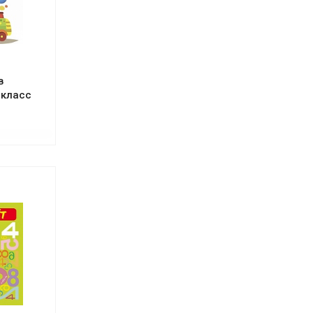
в
 класс