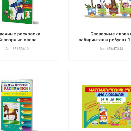
квенные раскраски.
Словарные слова 
Словарные слова
лабиринтах и ребусах 1
Арт.
65653612
Арт.
65647343