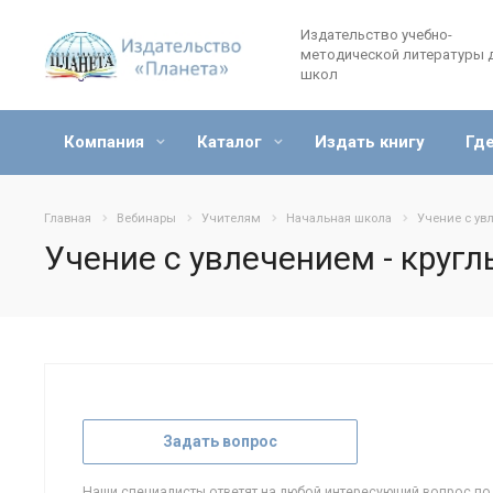
Издательство учебно-
методической литературы 
школ
Компания
Каталог
Издать книгу
Где
Главная
Вебинары
Учителям
Начальная школа
Учение с ув
Учение с увлечением - кругл
Задать вопрос
Наши специалисты ответят на любой интересующий вопрос по