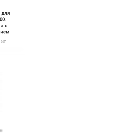
 для
00.
га с
нием
3631