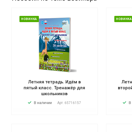
НОВИНКА
НОВИНКА
Летняя тетрадь. Идём в
Летн
пятый класс. Тренажёр для
второ
школьников
В наличии
В
Арт.
65716157