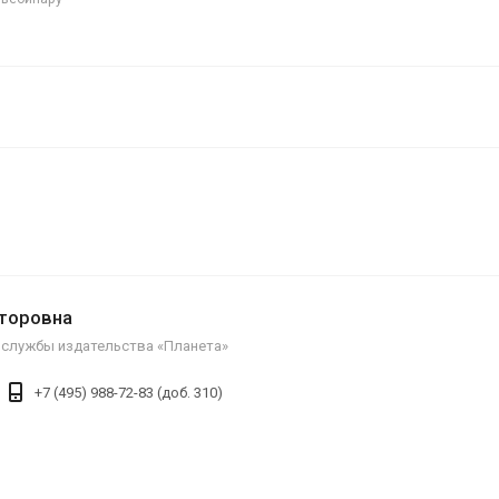
кторовна
 службы издательства «Планета»
+7 (495) 988-72-83 (доб. 310)