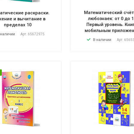
Математический счёт
атические раскраски.
любознаек: от 0 до 1
ение и вычитание в
Первый уровень. Кни
пределах 10
мобильным приложе
 наличии
Арт.
65672975
В наличии
Арт.
6565