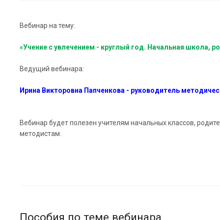
Вебинар на тему:
«Учение с увлечением - круглый
год. Начальная школа, ро
Ведущий вебинара:
Ирина Викторовна Папченкова - руководитель методичес
Вебинар будет полезен учителям начальных классов, родит
методистам.
Пособия по теме вебинара