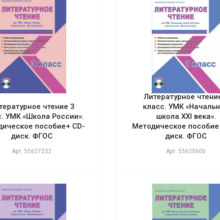
Литературное чтени
тературное чтение 3
класс. УМК «Началь
. УМК «Школа России».
школа XXI века».
дическое пособие+ CD-
Методическое пособие 
диск. ФГОС
диск. ФГОС
Арт.
55627232
Арт.
55625606