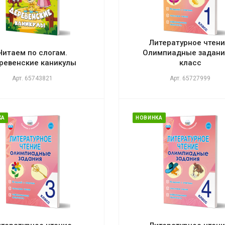
Литературное чтени
Читаем по слогам.
Олимпиадные задания
ревенские каникулы
класс
Арт.
65743821
Арт.
65727999
КА
НОВИНКА