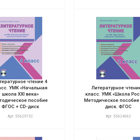
тературное чтение 4
асс. УМК «Начальная
Литературное чтени
школа XXI века»
класс. УМК «Школа Рос
тодическое пособие
Методическое пособие 
ФГОС + CD-диск
диск. ФГОС
Арт.
55629732
Арт.
55624062