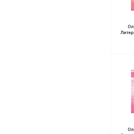
Ол
Литер
Ол