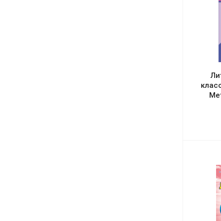
Ли
класс
Ме