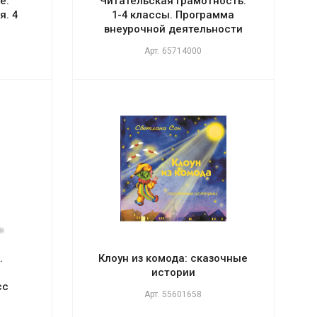
е.
Читательская грамотность.
. 4
1-4 классы. Программа
внеурочной деятельности
Арт.
65714000
.
Клоун из комода: сказочные
истории
сс
Арт.
55601658