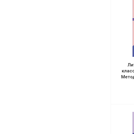
Ли
класс
Мето