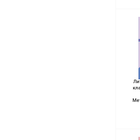
Ли
кл
Ме