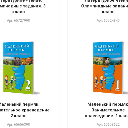
тературное чтение.
Литературное чтени
мпиадные задания. 3
Олимпиадные задания
класс
класс
Арт.
65727998
Арт.
65724340
Маленький пермяк.
Маленький пермяк
ательное краеведение
Занимательное
2 класс
краеведение. 1 кла
Арт.
65656398
Арт.
65653622