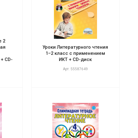
е 2
ная
Уроки Литературного чтения
1–2 класс с применением
+ CD-
ИКТ + CD-диск
Арт.
55587649