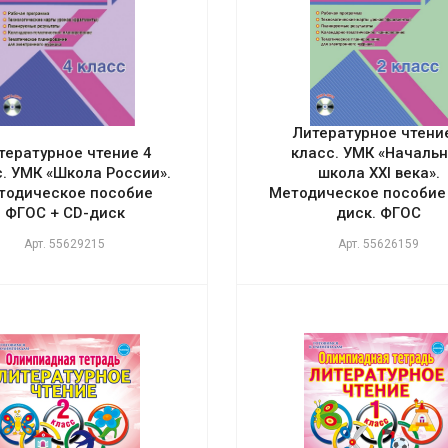
Литературное чтени
тературное чтение 4
класс. УМК «Началь
. УМК «Школа России».
школа XXI века».
тодическое пособие
Методическое пособие 
ФГОС + CD-диск
диск. ФГОС
Арт.
55629215
Арт.
55626159