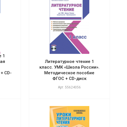
е 1
ная
Литературное чтение 1
класс. УМК «Школа России».
+ CD-
Методическое пособие
ФГОС + CD-диск
Арт.
55624056