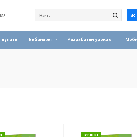
для
 купить
Вебинары
Разработки уроков
Моби
КА
НОВИНКА