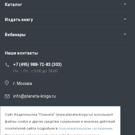
Каталог
Издать книгу
Вебинары
Наши контакты
+7 (495) 988-72-83 (303)
Пн. – Пт.: с 9:00 до 18:00
г. Москва
info@planeta-kniga.ru
Cайт Издательства "Планета" (www.planeta-kniga.ru) использует
файлы cookie и другие средства сохранения и анализа действий
© 2026 Все права защищены.
посетителей сайта подробнее в
пользовательском соглашении
.