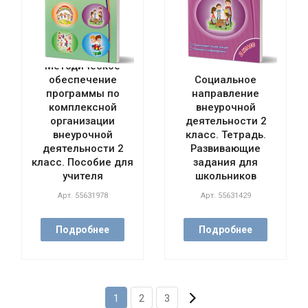
Методическое
обеспечение
Социальное
программы по
направление
комплексной
внеурочной
организации
деятельности 2
внеурочной
класс. Тетрадь.
деятельности 2
Развивающие
класс. Пособие для
задания для
учителя
школьников
Арт.
55631978
Арт.
55631429
Подробнее
Подробнее
1
2
3