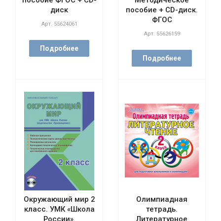
пособие ФГОС + CD-
Методическое
диск
пособие + CD-диск.
ФГОС
Арт.
55624061
Арт.
55626159
Подробнее
Подробнее
Окружающий мир 2
Олимпиадная
класс. УМК «Школа
тетрадь.
России».
Литературное