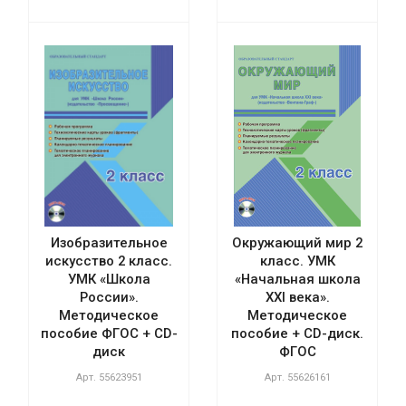
Изобразительное
Окружающий мир 2
искусство 2 класс.
класс. УМК
УМК «Школа
«Начальная школа
России».
XXI века».
Методическое
Методическое
пособие ФГОС + CD-
пособие + CD-диск.
диск
ФГОС
Арт.
55623951
Арт.
55626161