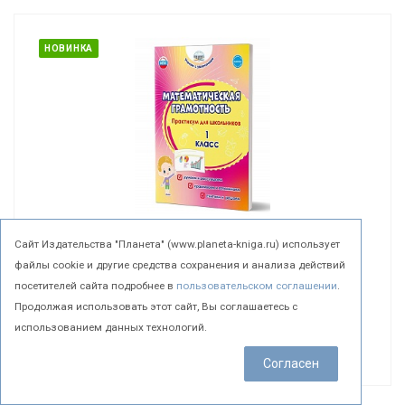
НОВИНКА
Математическая грамотность. Практикум для
Cайт Издательства "Планета" (www.planeta-kniga.ru) использует
школьников. 1 класс
файлы cookie и другие средства сохранения и анализа действий
Учение с увлечением
посетителей сайта подробнее в
пользовательском соглашении
.
Арт.
65689197
В наличии
Продолжая использовать этот сайт, Вы соглашаетесь с
использованием данных технологий.
Подробнее
Согласен