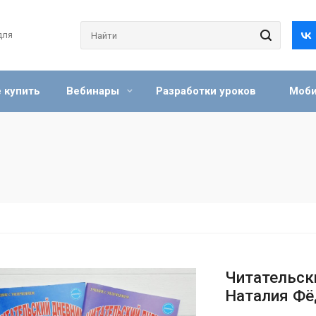
для
 купить
Вебинары
Разработки уроков
Моби
Читательски
Наталия Фё