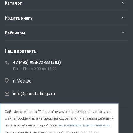
Каталог
Издать книгу
Вебинары
Наши контакты
+7 (495) 988-72-83 (303)
Пн. – Пт.: с 9:00 до 18:00
г. Москва
info@planeta-kniga.ru
Cайт Издательства "Планета" (www.planeta-kniga.ru) использует
файлы cookie и другие средства сохранения и анализа действий
© 2026 Все права защищены.
посетителей сайта подробнее в
пользовательском соглашении
.
Продолжая использовать этот сайт, Вы соглашаетесь с