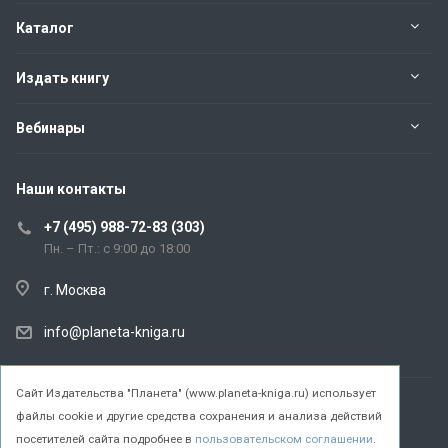
Каталог
Издать книгу
Вебинары
Наши контакты
+7 (495) 988-72-83 (303)
Пн. – Пт.: с 9:00 до 18:00
г. Москва
info@planeta-kniga.ru
Cайт Издательства "Планета" (www.planeta-kniga.ru) использует
файлы cookie и другие средства сохранения и анализа действий
© 2026 Все права защищены.
посетителей сайта подробнее в
пользовательском соглашении
.