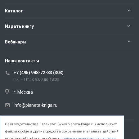
Каталог
Издать книгу
Вебинары
Наши контакты
+7 (495) 988-72-83 (303)
Пн. – Пт.: с 9:00 до 18:00
г. Москва
info@planeta-kniga.ru
Cайт Издательства "Планета" (www.planeta-kniga.ru) использует
файлы cookie и другие средства сохранения и анализа действий
© 2026 Все права защищены.
посетителей сайта подробнее в
пользовательском соглашении
.