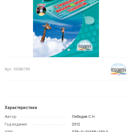
Арт.
55583799
Характеристики
Автор
Лебедев С.Н.
Год издания
2012
ISBN
978–5–91658–239-0