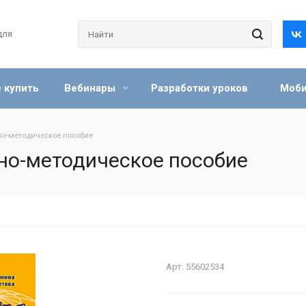
для
 купить
Вебинары
Разработки уроков
Моби
но-методическое пособие
но-методическое пособие
Арт.
55602534