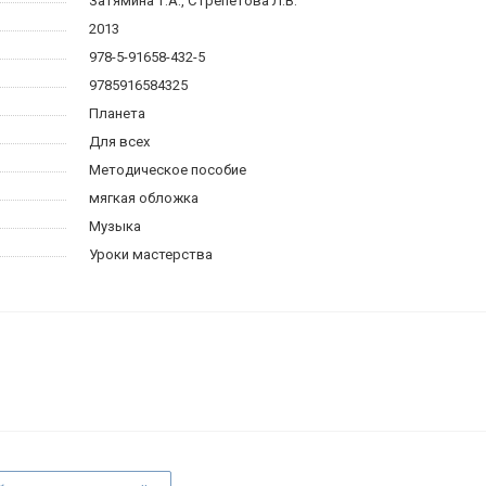
Затямина Т.А., Стрепетова Л.В.
2013
978-5-91658-432-5
9785916584325
Планета
Для всех
Методическое пособие
мягкая обложка
Музыка
Уроки мастерства