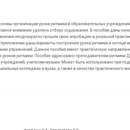
сновы организации урока ритмики в образовательных учреждения
сновное внимание уделено отбору содержания. В пособии даны кон
ажнения неоднократно прошли свою апробацию в реальной практи
В приложении даны варианты построения урока ритмики и нотный м
ании упражнений. Данное пособие имеет практическую направлен
я уроков ритмики. Пособие адресовано преподавателям ритмики 
чреждений, учителям музыки. Может быть использовано при под
кальных колледжах и вузах, а также в качестве практического ма