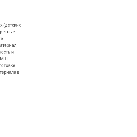
х (детских
кретные
ке
атериал,
ность и
ДМШ,
готовке
териала в