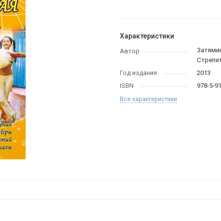
Характеристики
Затямин
Автор
Стрепет
Год издания
2013
ISBN
978-5-9
Все характеристики