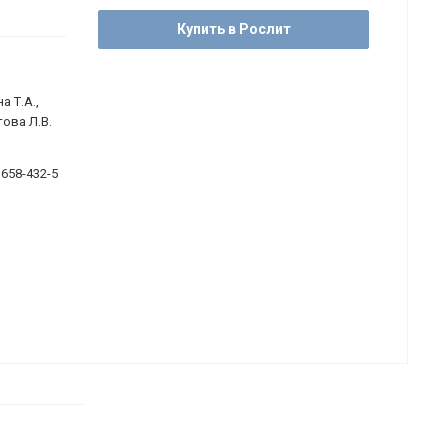
Купить в Рослит
а Т.А.,
ова Л.В.
1658-432-5