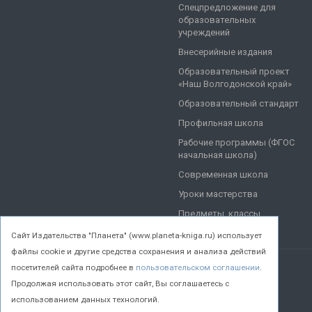
Спецпредложение для
образовательных
учреждений
Внесерийные издания
Образовательный проект
«Наш Волгодонской край»
Образовательный стандарт
Профильная школа
Рабочие программы (ФГОС
начальная школа)
Современная школа
Уроки мастерства
Предметы, классы
Cайт Издательства "Планета" (www.planeta-kniga.ru) использует
файлы cookie и другие средства сохранения и анализа действий
посетителей сайта подробнее в
пользовательском соглашении
.
© 2026 Все права защищены.
Продолжая использовать этот сайт, Вы соглашаетесь с
использованием данных технологий.