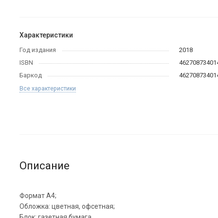
Характеристики
Год издания
2018
ISBN
46270873401
Баркод
46270873401
Все характеристики
Описание
Формат А4;
Обложка: цветная, офсетная;
Блок: газетная бумага