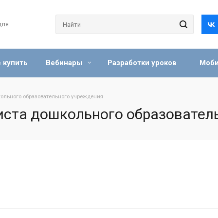
для
 купить
Вебинары
Разработки уроков
Моби
кольного образовательного учреждения
иста дошкольного образовател