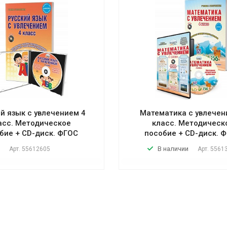
й язык с увлечением 4
Математика с увлечен
асс. Методическое
класс. Методическ
бие + CD-диск. ФГОС
пособие + CD-диск. 
В наличии
Арт.
55612605
Арт.
5561