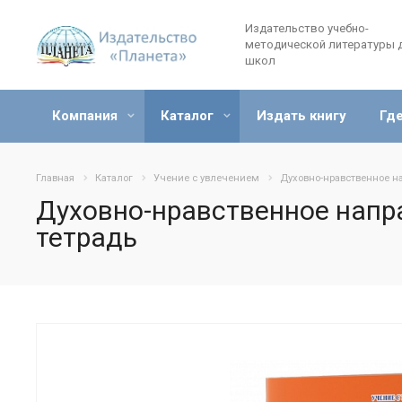
Издательство учебно-
методической литературы 
школ
Компания
Каталог
Издать книгу
Где
Главная
Каталог
Учение с увлечением
Духовно-нравственное на
Духовно-нравственное напра
тетрадь