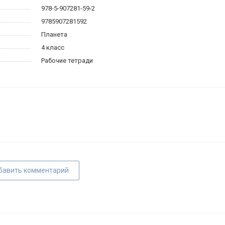
978-5-907281-59-2
9785907281592
Планета
4 класс
Рабочие тетради
бавить комментарий