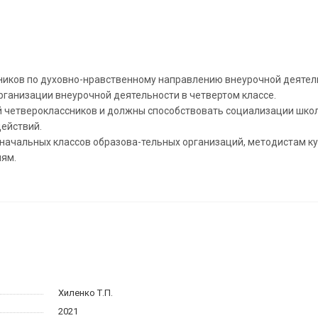
иков по духовно-нравственному направлению внеурочной деятел
ганизации внеурочной деятельности в четвертом классе.
й четвероклассников и должны способствовать социализации шко
ействий.
 начальных классов образова-тельных организаций, методистам к
лям.
Хиленко Т.П.
2021