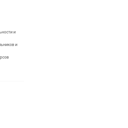
ьности и
льников и
урсов