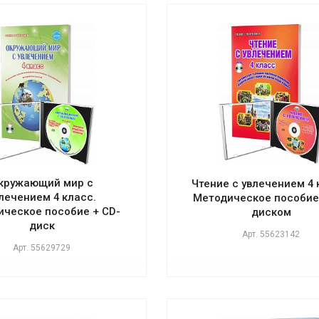
кружающий мир с
Чтение с увлечением 4 
лечением 4 класс.
Методическое пособие
ческое пособие + CD-
диском
диск
Арт.
55623142
Арт.
55629729