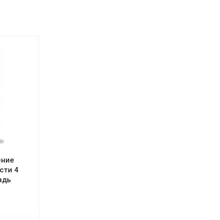
ение
сти 4
адь