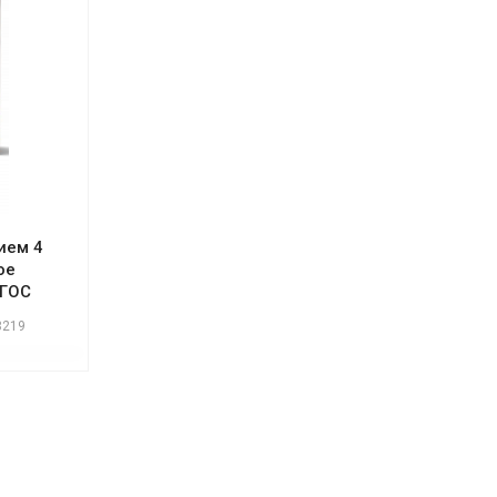
ием 4
ое
ФГОС
3219