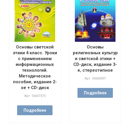
Основы светской
Основы
этики 4 класс. Уроки
религиозных культур
с применением
и светской этики +
информационных
CD-диск, издание 3-
технологий.
е, стереотипное
Методическое
Арт.
55600597
пособие, издание 2-
ое + CD-диск
Подробнее
Арт.
55607375
Подробнее