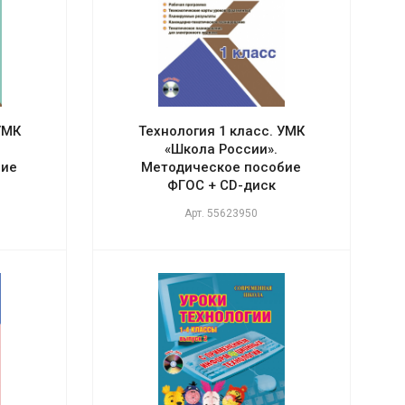
УМК
Технология 1 класс. УМК
«Школа России».
бие
Методическое пособие
ФГОС + CD-диск
Арт.
55623950