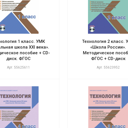
нология 1 класс. УМК
Технология 2 класс. 
льная школа XXI века».
«Школа России».
ическое пособие + CD-
Методическое посо
диск. ФГОС
ФГОС + CD-диск
Арт.
55625611
Арт.
55623952