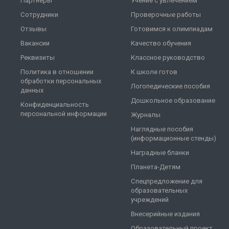
Партнеры
Учение с увлечением
Сотрудники
Проверочные работы
Отзывы
Готовимся к олимпиадам
Вакансии
Качество обучения
Реквизиты
Классное руководство
Политика в отношении
К школе готов
обработки персональных
Логопедические пособия
данных
Дошкольное образование
Конфиденциальность
персональной информации
Журналы
Наглядные пособия
(информационные стенды)
Наградные бланки
Планета-Детям
Спецпредложение для
образовательных
учреждений
Внесерийные издания
Образовательный проект