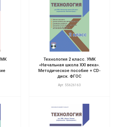
УМК
Технология 2 класс. УМК
«Начальная школа XXI века».
бие
Методическое пособие + CD-
диск. ФГОС
Арт.
55626163