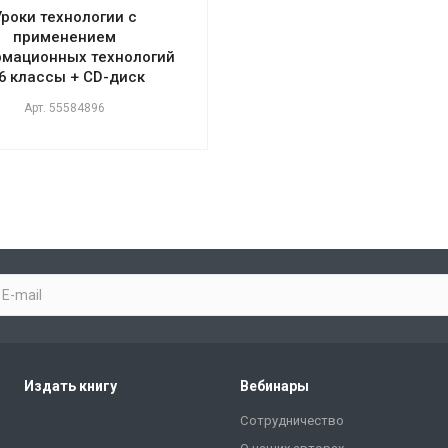
Уроки технологии с
применением
мационных технологий
-6 классы + CD-диск
Арт.
55584896
Издать книгу
Вебинары
Сотрудничество