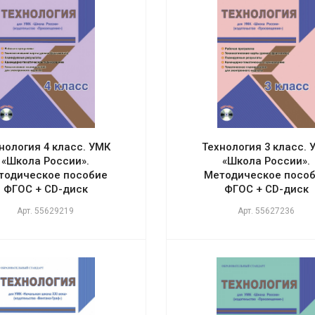
нология 4 класс. УМК
Технология 3 класс. 
«Школа России».
«Школа России».
тодическое пособие
Методическое посо
ФГОС + CD-диск
ФГОС + CD-диск
Арт.
55629219
Арт.
55627236