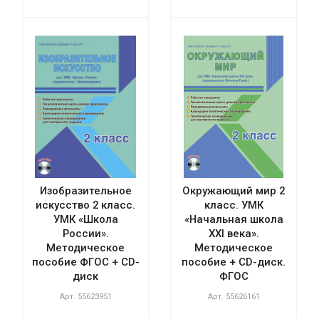
Изобразительное
Окружающий мир 2
искусство 2 класс.
класс. УМК
УМК «Школа
«Начальная школа
России».
XXI века».
Методическое
Методическое
пособие ФГОС + CD-
пособие + CD-диск.
диск
ФГОС
Арт.
55623951
Арт.
55626161