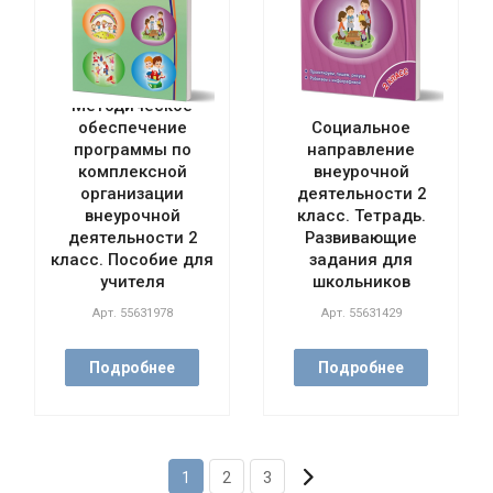
Методическое
обеспечение
Социальное
программы по
направление
комплексной
внеурочной
организации
деятельности 2
внеурочной
класс. Тетрадь.
деятельности 2
Развивающие
класс. Пособие для
задания для
учителя
школьников
Арт.
55631978
Арт.
55631429
Подробнее
Подробнее
1
2
3