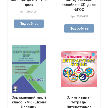
пособие ФГОС + CD-
Методическое
диск
пособие + CD-диск.
ФГОС
Арт.
55624061
Арт.
55626159
Подробнее
Подробнее
Окружающий мир 2
Олимпиадная
класс. УМК «Школа
тетрадь.
России».
Литературное