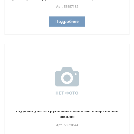
Арт.
55557132
Подробнее
Журнал учета групповых занятий спортивной
школы
Арт.
55628644