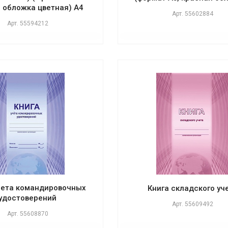
, обложка цветная) А4
Арт.
55602884
Арт.
55594212
чета командировочных
Книга складского уч
удостоверений
Арт.
55609492
Арт.
55608870