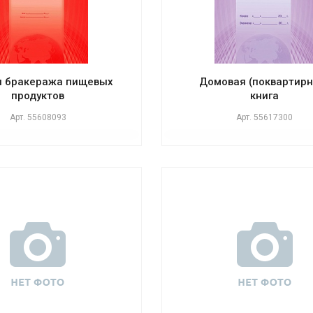
л бракеража пищевых
Домовая (поквартирн
продуктов
книга
Арт.
55608093
Арт.
55617300