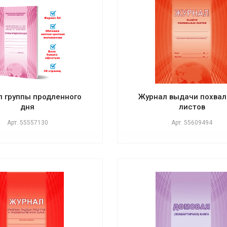
 группы продленного
Журнал выдачи похва
дня
листов
Арт.
55557130
Арт.
55609494