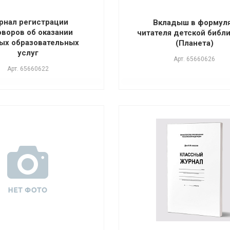
рнал регистрации
Вкладыш в формул
оворов об оказании
читателя детской библ
ых образовательных
(Планета)
услуг
Арт.
65660626
Арт.
65660622