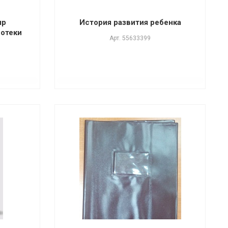
яр
История развития ребенка
иотеки
Арт.
55633399