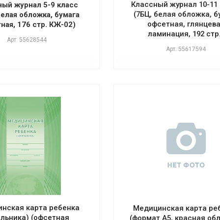
Классный журнал 10-11
ый журнал 5-9 класс
(7БЦ, белая обложка, б
белая обложка, бумага
офсетная, глянцев
ная, 176 стр. КЖ-02)
ламинация, 192 стр
Арт.
55628544
Арт.
55617594
нская карта ребенка
Медицинская карта ре
ольника) (офсетная
(формат А5, красная об