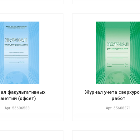
ал факультативных
Журнал учета сверхур
занятий (офсет)
работ
Арт.
55606588
Арт.
55608871