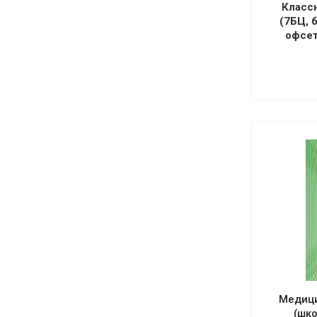
Классн
(7БЦ, 
офсет
Медици
(шк