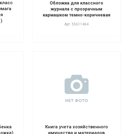
 класс
Обложка для классного
умага
журнала с прозрачным
ая
кармашком темно-коричневая
.)
Арт.
55611464
бенка
Книга учета хозяйственного
ложка)
имущества и материалов