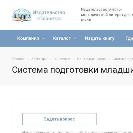
Издательство учебно-
методической литературы 
школ
Компания
Каталог
Издать книгу
Где
Главная
Вебинары
Учителям
Начальная школа
Система под
Система подготовки младши
Задать вопрос
Наши специалисты ответят на любой интересующий вопрос по