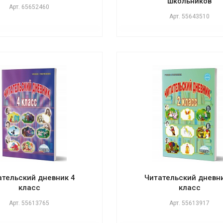
школьников
Арт.
65652460
Арт.
55643510
ательский дневник 4
Читательский дневни
класс
класс
Арт.
55613765
Арт.
55613917