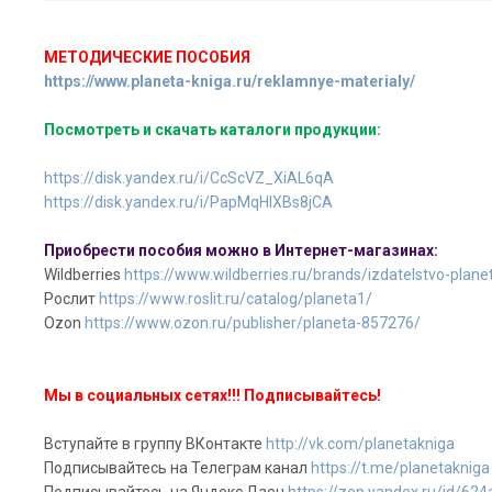
МЕТОДИЧЕСКИЕ ПОСОБИЯ
https://www.planeta-kniga.ru/reklamnye-materialy/
Посмотреть и скачать каталоги продукции:
https://disk.yandex.ru/i/CcScVZ_XiAL6qA
https://disk.yandex.ru/i/PapMqHlXBs8jCA
Приобрести пособия можно в Интернет-магазинах:
Wildberries
https://www.wildberries.ru/brands/izdatelstvo-plane
Рослит
https://www.roslit.ru/catalog/planeta1/
Ozon
https://www.ozon.ru/publisher/planeta-857276/
Мы в социальных сетях!!! Подписывайтесь!
Вступайте в группу ВКонтакте
http://vk.com/planetakniga
Подписывайтесь на Телеграм канал
https://t.me/planetakniga