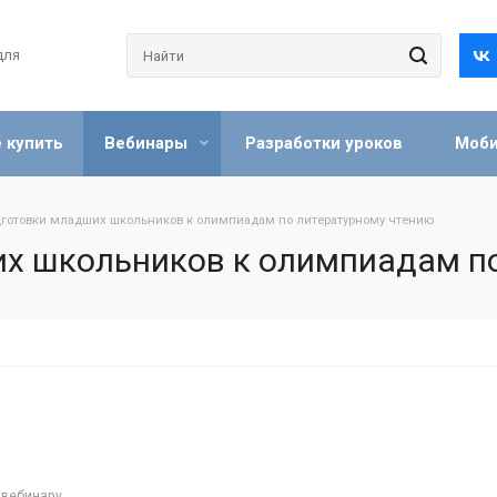
для
 купить
Вебинары
Разработки уроков
Моби
готовки младших школьников к олимпиадам по литературному чтению
х школьников к олимпиадам по
 вебинару