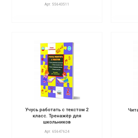
Арт.
55643511
Учусь работать с текстом 2
Чит
класс. Тренажёр для
школьников
Арт.
65647624