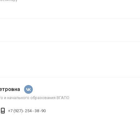
Петровна
о и начального образования ВГАПО
+7 (927)- 254 - 38 -90