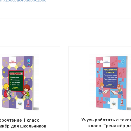
24af92becbac43dabbc2b08
Учусь работать с текс
орочтение 1 класс.
класс. Тренажёр д
ажёр для школьников