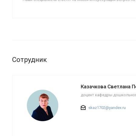
Сотрудник
Казачкова Светлана 
доцент кафедры дошкольног
skaz1702@yandex.ru