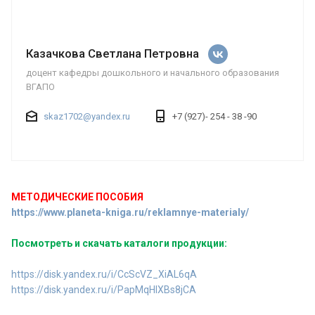
Казачкова Светлана Петровна
доцент кафедры дошкольного и начального образования
ВГАПО
skaz1702@yandex.ru
+7 (927)- 254 - 38 -90
МЕТОДИЧЕСКИЕ ПОСОБИЯ
https://www.planeta-kniga.ru/reklamnye-materialy/
Посмотреть и скачать каталоги продукции:
https://disk.yandex.ru/i/CcScVZ_XiAL6qA
https://disk.yandex.ru/i/PapMqHlXBs8jCA