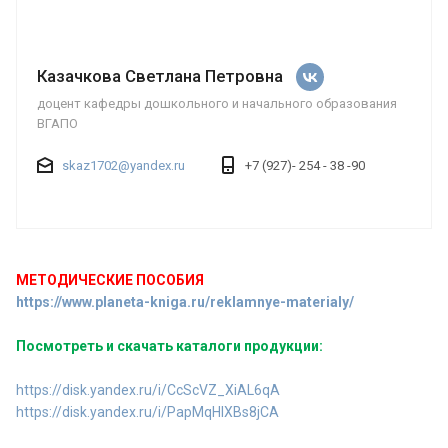
Казачкова Светлана Петровна
доцент кафедры дошкольного и начального образования
ВГАПО
skaz1702@yandex.ru
+7 (927)- 254 - 38 -90
МЕТОДИЧЕСКИЕ ПОСОБИЯ
https://www.planeta-kniga.ru/reklamnye-materialy/
Посмотреть и скачать каталоги продукции:
https://disk.yandex.ru/i/CcScVZ_XiAL6qA
https://disk.yandex.ru/i/PapMqHlXBs8jCA